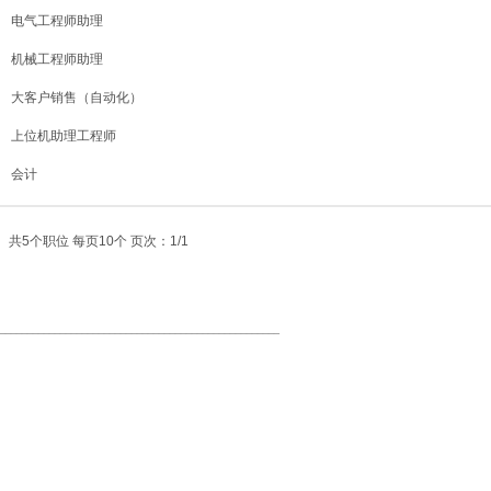
电气工程师助理
机械工程师助理
大客户销售（自动化）
上位机助理工程师
会计
共5个职位 每页10个 页次：1/1
世界杯体彩竞猜-世界杯体彩
___________________________________________________
地址：深圳市宝安区西乡街道前进二路宝田工业区43A栋3楼
电话：（0755）27368358
邮箱：gkd@gkdrobot.com
粤ICP备2022047971号