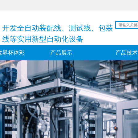
开发全自动装配线、测试线、包装
线等实用新型自动化设备
世界杯体彩
产品展示
产品技术
们