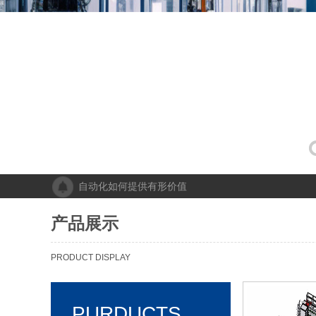
自动化如何提供有形价值
成都人工智能计算中心项目落地 助力打造新一代人工
“未来工厂”啥样？机器人生“匠心”自动化会“上网”
产品展示
个性化批量生产，灵活性显著提高！Faulhaber加速推
机械及其自动化 机械自动化发挥其潜力
PRODUCT DISPLAY
PURDUCTS