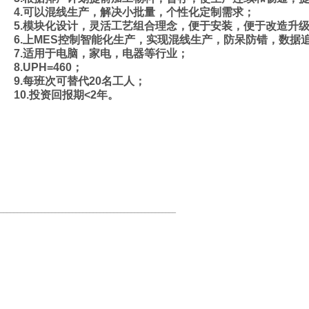
4.可以混线生产，解决小批量，个性化定制需求；
5.模块化设计，灵活工艺组合理念，便于安装，便于
改造升
6.上MES控制智能化生产，实现混线生产，防呆防错，
数据
7.适用于电脑，家电，电器等行业；
8.UPH=460；
9.每班次可替代20名工人；
10.投资回报期<2年。
世界杯体彩竞猜-世界杯体彩
___________________________________________________
地址：深圳市宝安区西乡街道前进二路宝田工业区43A栋3楼
电话：（0755）27368358
邮箱：gkd@gkdrobot.com
粤ICP备2022047971号